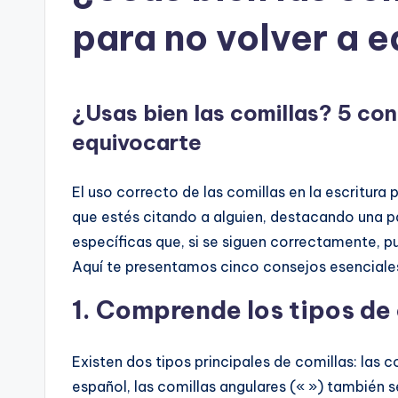
y
para no volver a 
e
d
u
¿Usas bien las comillas? 5 con
equivocarte
c
a
El uso correcto de las comillas en la escritur
que estés citando a alguien, destacando una pa
c
específicas que, si se siguen correctamente, pu
i
Aquí te presentamos cinco consejos esenciales
ó
1.
Comprende los tipos de 
n
Existen dos tipos principales de comillas: las co
español, las comillas angulares (« ») también s