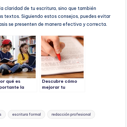
la claridad de tu escritura, sino que también
tus textos. Siguiendo estos consejos, puedes evitar
asis se presenten de manera efectiva y correcta.
or qué es
Descubre cómo
portante la
mejorar tu
ctura en la
redacción con
ucación
estos sencillos
imaria?
consejos
s
escritura formal
redacción profesional