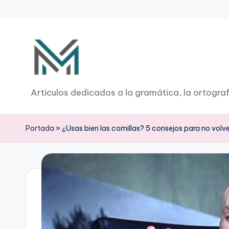
Saltar
al
contenido
G
Articulos dedicados a la gramática, la ortograf
r
Portada
»
¿Usas bien las comillas? 5 consejos para no volv
a
m
á
ti
c