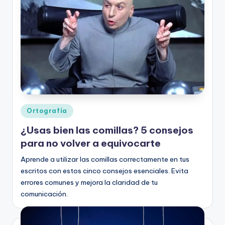
o
rt
o
g
r
a
fí
Publicado
Ortografía
en
a
¿Usas bien las comillas? 5 consejos
y
para no volver a equivocarte
e
Aprende a utilizar las comillas correctamente en tus
escritos con estos cinco consejos esenciales. Evita
d
errores comunes y mejora la claridad de tu
u
comunicación.
c
a