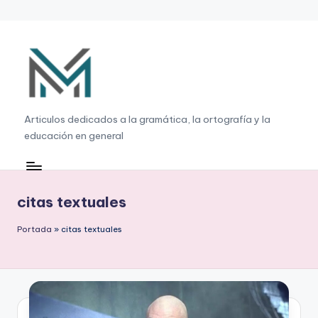
Saltar
al
contenido
G
Articulos dedicados a la gramática, la ortografía y la
educación en general
r
a
m
citas textuales
á
Portada
»
citas textuales
ti
c
a
,