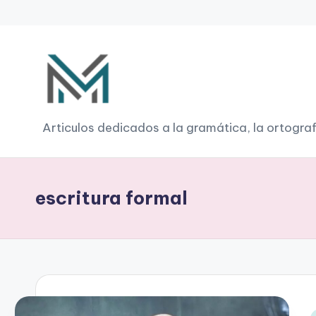
Saltar
al
contenido
G
Articulos dedicados a la gramática, la ortograf
r
a
escritura formal
m
á
ti
c