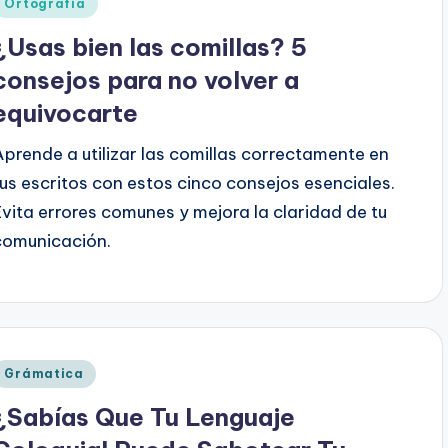
Publicado
Ortografía
en
¿Usas bien las comillas? 5
consejos para no volver a
equivocarte
Aprende a utilizar las comillas correctamente en
tus escritos con estos cinco consejos esenciales.
Evita errores comunes y mejora la claridad de tu
comunicación.
Publicado
Grámatica
en
¿Sabías Que Tu Lenguaje