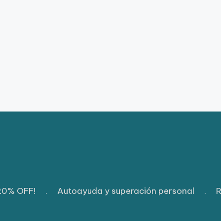
 20% OFF!
.
Autoayuda y superación personal
.
R