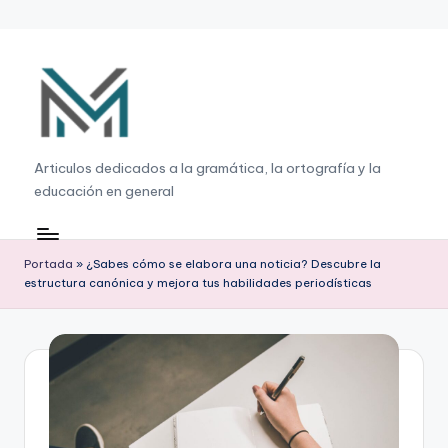
Saltar
al
contenido
G
Articulos dedicados a la gramática, la ortografía y la
educación en general
r
a
m
Portada
»
¿Sabes cómo se elabora una noticia? Descubre la
estructura canónica y mejora tus habilidades periodísticas
á
ti
c
a
,