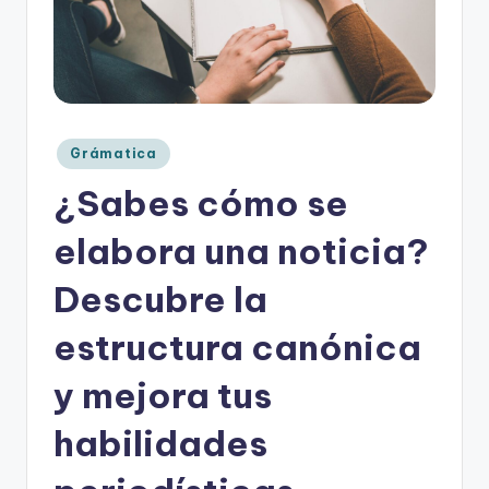
o
rt
o
g
Publicado
Grámatica
r
en
¿Sabes cómo se
a
fí
elabora una noticia?
a
Descubre la
y
estructura canónica
e
d
y mejora tus
u
habilidades
c
a