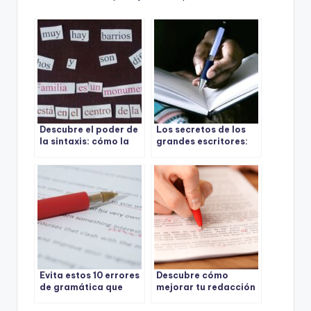
Descubre el poder de
Los secretos de los
la sintaxis: cómo la
grandes escritores:
estructura de las
qué significa
frases puede
realmente escribir
impactar tu mensaje
con claridad
Evita estos 10 errores
Descubre cómo
de gramática que
mejorar tu redacción
enloquecen a los
con estos sencillos
profesores (¡Y Mejora
consejos