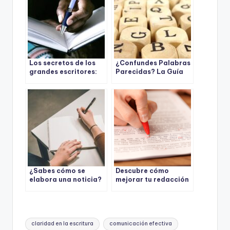
Los secretos de los
¿Confundes Palabras
grandes escritores:
Parecidas? La Guía
qué significa
Definitiva para
realmente escribir
Entender los
con claridad
Parónimos
¿Sabes cómo se
Descubre cómo
elabora una noticia?
mejorar tu redacción
Descubre la
con estos sencillos
estructura canónica y
consejos
mejora tus
habilidades
Etiquetas:
periodísticas
claridad en la escritura
comunicación efectiva