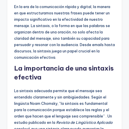
En la era de la comunicación rápida y digital, la manera
ci
en que estructuramos nuestras frases puede tener un
ó
impacto significativo en la efectividad de nuestro
mensaje. La sintaxis, o la forma en que las palabras se
n
organizan dentro de una oración, no solo afecta la
claridad del mensaje, sino también su capacidad para
persuadir y resonar con la audiencia. Desde emails hasta
discursos, la sintaxis juega un papel crucial en la
comunicación efectiva.
La importancia de una sintaxis
efectiva
La sintaxis adecuada permite que el mensaje sea
entendido claramente y sin ambigüedades. Según el
lingüista Noam Chomsky, “la sintaxis es fundamental
para la comunicación porque establece las reglas y el
orden que hacen que el lenguaje sea comprensible” . Un
estudio publicado en la
Revista de Lingüística Aplicada
concluyó que una sintaxis clara puede aumentar la