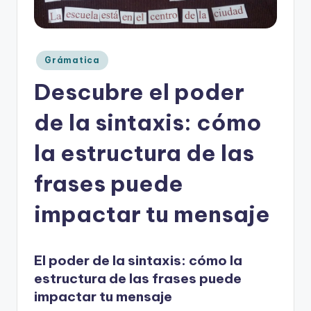
o
rt
o
Publicado
Grámatica
en
g
Descubre el poder
r
de la sintaxis: cómo
a
la estructura de las
fí
a
frases puede
y
impactar tu mensaje
e
d
El poder de la sintaxis: cómo la
u
estructura de las frases puede
c
impactar tu mensaje
a