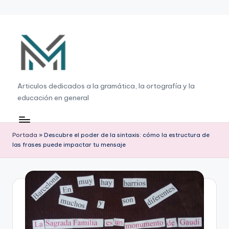
Saltar
al
contenido
G
Articulos dedicados a la gramática, la ortografía y la
educación en general
r
a
m
Portada
»
Descubre el poder de la sintaxis: cómo la estructura de
las frases puede impactar tu mensaje
á
ti
c
a
,