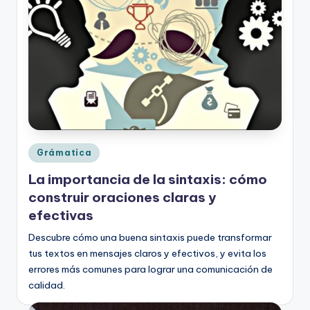
o
rt
o
g
r
a
fí
Publicado
Grámatica
en
a
La importancia de la sintaxis: cómo
y
construir oraciones claras y
efectivas
e
Descubre cómo una buena sintaxis puede transformar
d
tus textos en mensajes claros y efectivos, y evita los
u
errores más comunes para lograr una comunicación de
c
calidad.
a