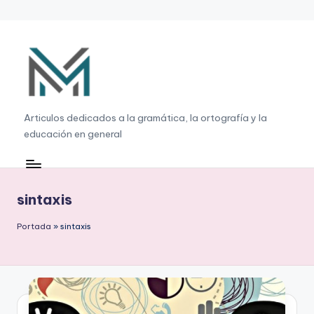
Saltar
al
contenido
G
Articulos dedicados a la gramática, la ortografía y la
educación en general
r
a
m
sintaxis
á
Portada
»
sintaxis
ti
c
a
,