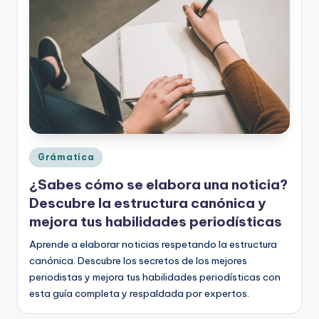
o
rt
o
g
r
a
fí
Publicado
Grámatica
en
a
¿Sabes cómo se elabora una noticia?
y
Descubre la estructura canónica y
mejora tus habilidades periodísticas
e
Aprende a elaborar noticias respetando la estructura
d
canónica. Descubre los secretos de los mejores
u
periodistas y mejora tus habilidades periodísticas con
c
esta guía completa y respaldada por expertos.
a