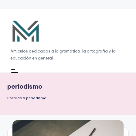
Saltar
al
contenido
G
Articulos dedicados a la gramática, la ortografía y la
educación en general
r
a
m
periodismo
á
Portada
»
periodismo
ti
c
a
,