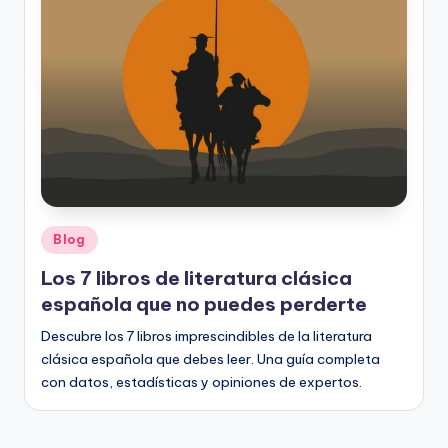
o
rt
o
g
r
a
fí
Publicado
Blog
a
en
Los 7 libros de literatura clásica
y
española que no puedes perderte
e
Descubre los 7 libros imprescindibles de la literatura
d
clásica española que debes leer. Una guía completa
u
con datos, estadísticas y opiniones de expertos.
c
a