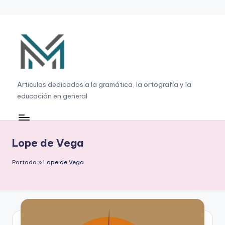
Saltar
al
contenido
G
Articulos dedicados a la gramática, la ortografía y la
educación en general
r
a
m
Lope de Vega
á
Portada
»
Lope de Vega
ti
c
a
,