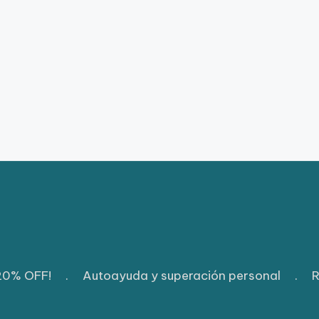
 20% OFF!
.
Autoayuda y superación personal
.
R