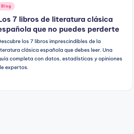
Publicado
Blog
en
Los 7 libros de literatura clásica
española que no puedes perderte
Descubre los 7 libros imprescindibles de la
literatura clásica española que debes leer. Una
guía completa con datos, estadísticas y opiniones
de expertos.