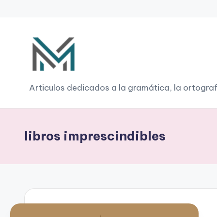
Saltar
al
contenido
G
Articulos dedicados a la gramática, la ortograf
r
a
libros imprescindibles
m
á
ti
c