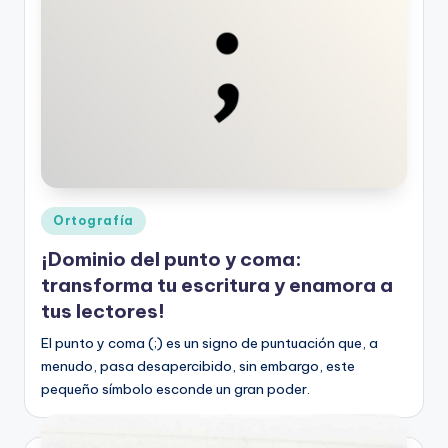
o
rt
o
g
r
a
fí
Publicado
Ortografía
en
a
¡Dominio del punto y coma:
y
transforma tu escritura y enamora a
tus lectores!
e
El punto y coma (;) es un signo de puntuación que, a
d
menudo, pasa desapercibido, sin embargo, este
u
pequeño símbolo esconde un gran poder.
c
a