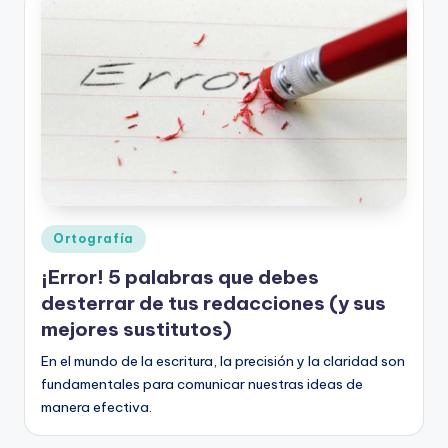
ci
ó
n
Publicado
Ortografía
en
¡Error! 5 palabras que debes
desterrar de tus redacciones (y sus
mejores sustitutos)
En el mundo de la escritura, la precisión y la claridad son
fundamentales para comunicar nuestras ideas de
manera efectiva.