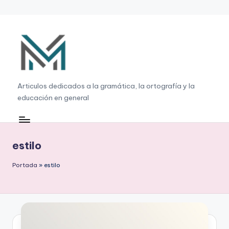
Saltar
al
contenido
G
Articulos dedicados a la gramática, la ortografía y la
educación en general
r
a
m
estilo
á
Portada
»
estilo
ti
c
a
,