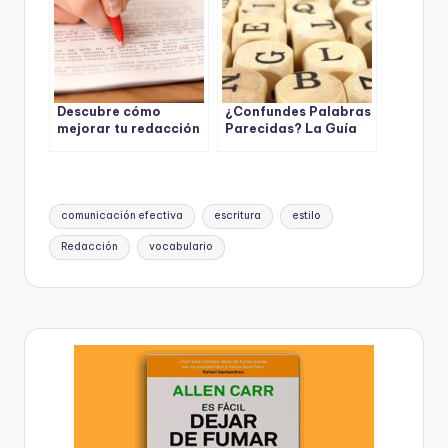
Descubre cómo
¿Confundes Palabras
mejorar tu redacción
Parecidas? La Guía
con estos sencillos
Definitiva para
consejos
Entender los
Parónimos
Etiquetas:
comunicación efectiva
escritura
estilo
Redacción
vocabulario