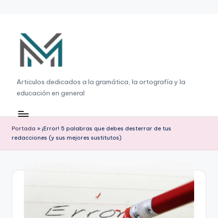
Saltar
al
contenido
G
Articulos dedicados a la gramática, la ortografía y la
educación en general
r
a
m
Portada
»
¡Error! 5 palabras que debes desterrar de tus
redacciones (y sus mejores sustitutos)
á
ti
c
a
,