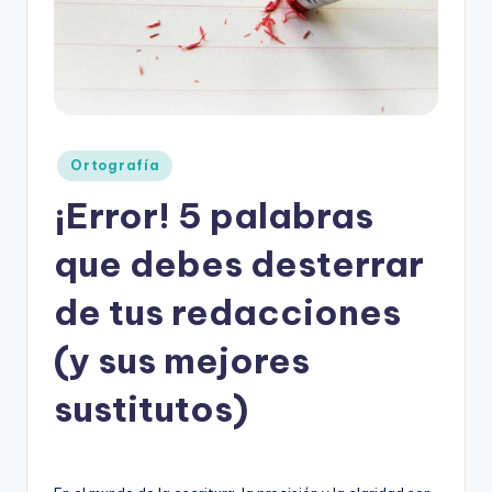
o
rt
o
g
r
Publicado
Ortografía
en
a
¡Error! 5 palabras
fí
que debes desterrar
a
de tus redacciones
y
e
(y sus mejores
d
sustitutos)
u
c
a