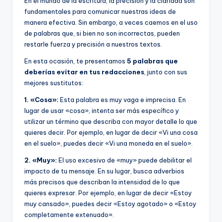
En el mundo de la escritura, la precisión y la claridad son
fundamentales para comunicar nuestras ideas de
ci
manera efectiva. Sin embargo, a veces caemos en el uso
ó
de palabras que, si bien no son incorrectas, pueden
restarle fuerza y precisión a nuestros textos.
n
En esta ocasión, te presentamos
5 palabras que
deberías evitar en tus redacciones
, junto con sus
mejores sustitutos:
1. «Cosa»:
Esta palabra es muy vaga e imprecisa. En
lugar de usar «cosa», intenta ser más específico y
utilizar un término que describa con mayor detalle lo que
quieres decir. Por ejemplo, en lugar de decir «Vi una cosa
en el suelo», puedes decir «Vi una moneda en el suelo».
2. «Muy»:
El uso excesivo de «muy» puede debilitar el
impacto de tu mensaje. En su lugar, busca adverbios
más precisos que describan la intensidad de lo que
quieres expresar. Por ejemplo, en lugar de decir «Estoy
muy cansado», puedes decir «Estoy agotado» o «Estoy
completamente extenuado».