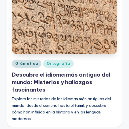
o
rt
o
g
r
a
fí
Publicado
Grámatica
Ortografía
en
a
Descubre el idioma más antiguo del
y
mundo: Misterios y hallazgos
fascinantes
e
Explora los misterios de los idiomas más antiguos del
d
mundo, desde el sumerio hasta el tamil, y descubre
u
cómo han influido en la historia y en las lenguas
c
modernas.
a