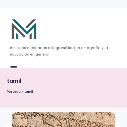
Saltar
al
contenido
G
Articulos dedicados a la gramática, la ortografía y la
educación en general
r
a
m
tamil
á
Portada
»
tamil
ti
c
a
,