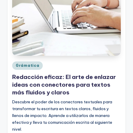
o
rt
o
g
r
a
fí
Publicado
Grámatica
en
a
Redacción eficaz: El arte de enlazar
y
ideas con conectores para textos
más fluidos y claros
e
Descubre el poder de los conectores textuales para
d
transformar tu escritura en textos claros, fluidos y
u
llenos de impacto. Aprende a utilizarlos de manera
c
efectiva y lleva tu comunicación escrita al siguiente
nivel.
a