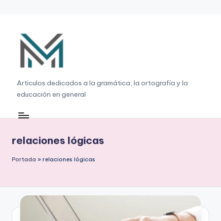
Saltar
al
contenido
G
Articulos dedicados a la gramática, la ortografía y la
educación en general
r
a
m
relaciones lógicas
á
Portada
»
relaciones lógicas
ti
c
a
,