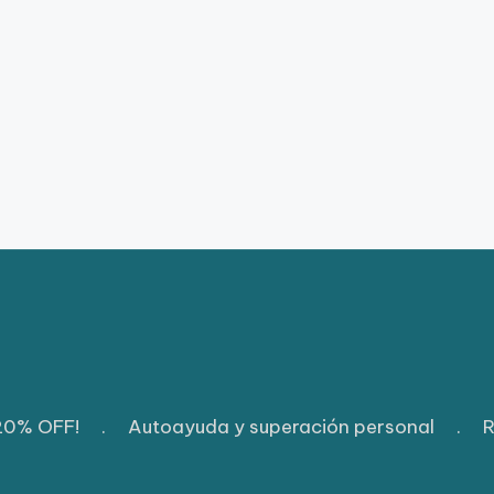
 20% OFF!
.
Autoayuda y superación personal
.
R