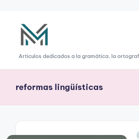
Saltar
al
contenido
G
Articulos dedicados a la gramática, la ortograf
r
a
reformas lingüísticas
m
á
ti
c