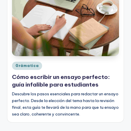
o
rt
o
g
r
a
fí
Publicado
Grámatica
a
en
Cómo escribir un ensayo perfecto:
y
guía infalible para estudiantes
e
Descubre los pasos esenciales para redactar un ensayo
d
perfecto. Desde la elección del tema hasta la revisión
final, esta guía te llevará de la mano para que tu ensayo
u
sea claro, coherente y convincente.
c
a