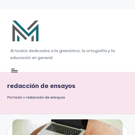
Saltar
al
contenido
G
Articulos dedicados a la gramática, la ortografía y la
educación en general
r
a
m
redacción de ensayos
á
Portada
»
redacción de ensayos
ti
c
a
,