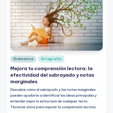
o
rt
o
g
r
a
fí
Publicado
Grámatica
Ortografía
a
en
Mejora tu comprensión lectora: la
y
efectividad del subrayado y notas
e
marginales
d
Descubre cómo el subrayado y las notas marginales
u
pueden ayudarte a identificar las ideas principales y
entender mejor la estructura de cualquier texto.
c
Técnicas clave para mejorar tu comprensión lectora.
a