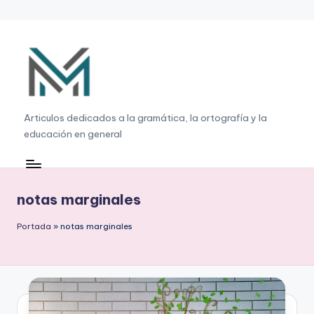
Saltar
al
contenido
G
Articulos dedicados a la gramática, la ortografía y la
educación en general
r
a
m
notas marginales
á
Portada
»
notas marginales
ti
c
a
,