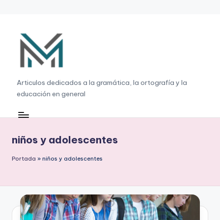
Saltar
al
contenido
G
Articulos dedicados a la gramática, la ortografía y la
educación en general
r
a
m
niños y adolescentes
á
Portada
»
niños y adolescentes
ti
c
a
,