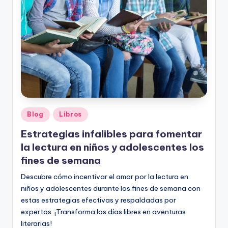
o
rt
o
g
r
a
fí
Publicado
Blog
Libros
a
en
Estrategias infalibles para fomentar
y
la lectura en niños y adolescentes los
e
fines de semana
d
Descubre cómo incentivar el amor por la lectura en
niños y adolescentes durante los fines de semana con
u
estas estrategias efectivas y respaldadas por
c
expertos. ¡Transforma los días libres en aventuras
literarias!
a