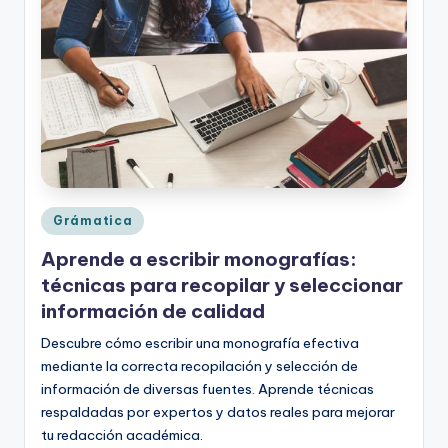
o
rt
o
g
r
a
fí
Publicado
Grámatica
en
a
Aprende a escribir monografías:
y
técnicas para recopilar y seleccionar
información de calidad
e
Descubre cómo escribir una monografía efectiva
d
mediante la correcta recopilación y selección de
u
información de diversas fuentes. Aprende técnicas
c
respaldadas por expertos y datos reales para mejorar
tu redacción académica.
a