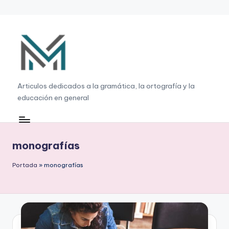
Saltar
al
contenido
G
Articulos dedicados a la gramática, la ortografía y la
educación en general
r
a
m
monografías
á
Portada
»
monografías
ti
c
a
,