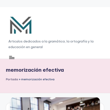
Saltar
al
contenido
G
Articulos dedicados a la gramática, la ortografía y la
educación en general
r
a
m
memorización efectiva
á
Portada
»
memorización efectiva
ti
c
a
,