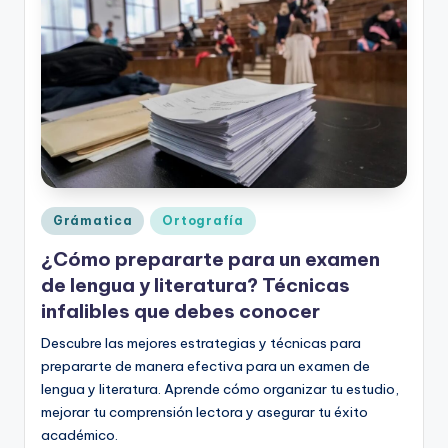
o
rt
o
g
r
a
fí
Publicado
Grámatica
Ortografía
en
a
¿Cómo prepararte para un examen
y
de lengua y literatura? Técnicas
infalibles que debes conocer
e
Descubre las mejores estrategias y técnicas para
d
prepararte de manera efectiva para un examen de
u
lengua y literatura. Aprende cómo organizar tu estudio,
c
mejorar tu comprensión lectora y asegurar tu éxito
académico.
a