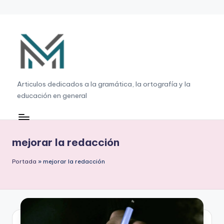
Saltar
al
contenido
G
Articulos dedicados a la gramática, la ortografía y la
educación en general
r
a
m
mejorar la redacción
á
Portada
»
mejorar la redacción
ti
c
a
,