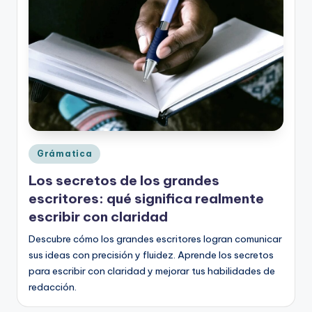
o
rt
o
g
r
a
fí
Publicado
Grámatica
en
a
Los secretos de los grandes
y
escritores: qué significa realmente
escribir con claridad
e
Descubre cómo los grandes escritores logran comunicar
d
sus ideas con precisión y fluidez. Aprende los secretos
u
para escribir con claridad y mejorar tus habilidades de
c
redacción.
a