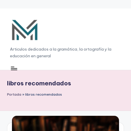
Saltar
al
contenido
G
Articulos dedicados a la gramática, la ortografía y la
educación en general
r
a
m
libros recomendados
á
Portada
»
libros recomendados
ti
c
a
,