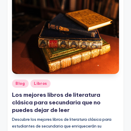
o
rt
o
g
r
a
fí
a
y
Publicado
Blog
Libros
en
e
Los mejores libros de literatura
d
clásica para secundaria que no
puedes dejar de leer
u
Descubre los mejores libros de literatura clásica para
c
estudiantes de secundaria que enriquecerán su
a