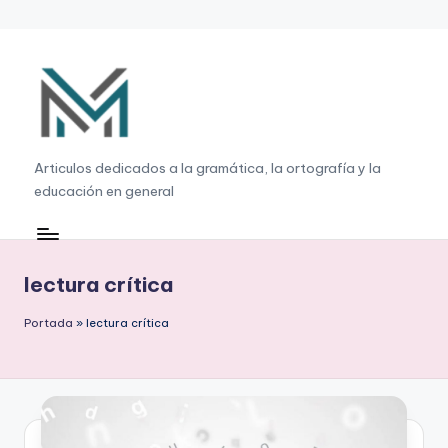
Saltar
al
contenido
G
Articulos dedicados a la gramática, la ortografía y la
educación en general
r
a
m
lectura crítica
á
Portada
»
lectura crítica
ti
c
a
,