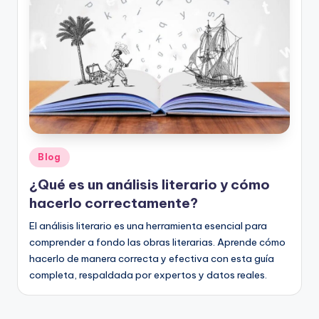
o
rt
o
g
r
a
fí
Publicado
Blog
en
a
¿Qué es un análisis literario y cómo
y
hacerlo correctamente?
e
El análisis literario es una herramienta esencial para
comprender a fondo las obras literarias. Aprende cómo
d
hacerlo de manera correcta y efectiva con esta guía
u
completa, respaldada por expertos y datos reales.
c
a