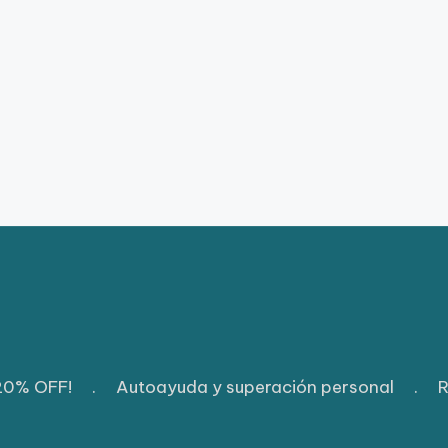
 20% OFF!
.
Autoayuda y superación personal
.
R