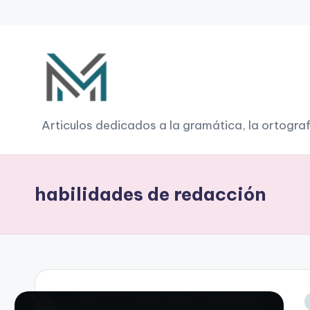
Saltar
al
contenido
G
Articulos dedicados a la gramática, la ortograf
r
a
habilidades de redacción
m
á
ti
c