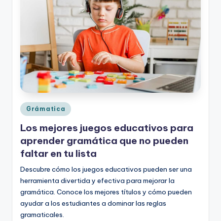
o
rt
o
g
r
a
fí
Publicado
Grámatica
en
a
Los mejores juegos educativos para
y
aprender gramática que no pueden
faltar en tu lista
e
Descubre cómo los juegos educativos pueden ser una
d
herramienta divertida y efectiva para mejorar la
u
gramática. Conoce los mejores títulos y cómo pueden
c
ayudar a los estudiantes a dominar las reglas
gramaticales.
a