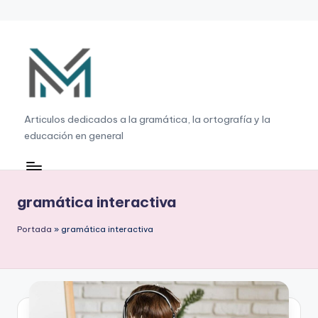
Saltar
al
contenido
G
Articulos dedicados a la gramática, la ortografía y la
educación en general
r
a
m
gramática interactiva
á
Portada
»
gramática interactiva
ti
c
a
,