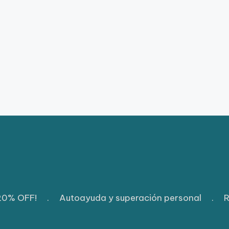
 20% OFF!
.
Autoayuda y superación personal
.
R