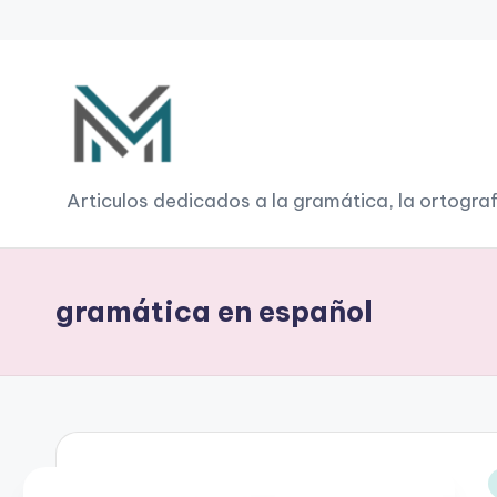
Saltar
al
contenido
G
Articulos dedicados a la gramática, la ortograf
r
a
gramática en español
m
á
ti
c