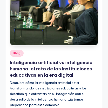
o
rt
o
g
r
a
fí
Publicado
Blog
en
a
Inteligencia artificial vs inteligencia
y
humana: el reto de las instituciones
educativas en la era digital
e
Descubre cómo la inteligencia artificial está
d
transformando las instituciones educativas y los
u
desafíos que enfrentan en su integración con el
c
desarrollo de la inteligencia humana. ¿Estamos
preparados para este cambio?
a