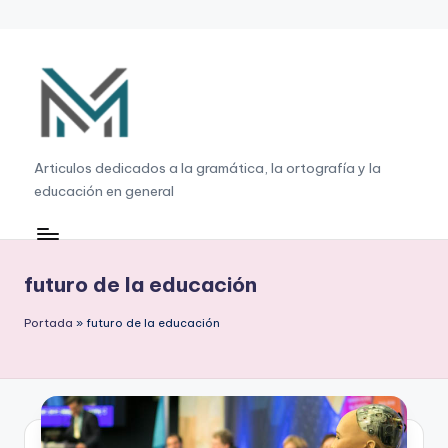
Saltar
al
contenido
G
Articulos dedicados a la gramática, la ortografía y la
educación en general
r
a
m
futuro de la educación
á
Portada
»
futuro de la educación
ti
c
a
,