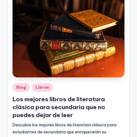
o
rt
o
g
r
a
fí
a
y
Publicado
Blog
Libros
en
e
Los mejores libros de literatura
d
clásica para secundaria que no
puedes dejar de leer
u
Descubre los mejores libros de literatura clásica para
c
estudiantes de secundaria que enriquecerán su
a