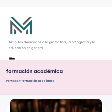
Saltar
al
contenido
G
Articulos dedicados a la gramática, la ortografía y la
educación en general
r
a
m
formación académica
á
Portada
»
formación académica
ti
c
a
,