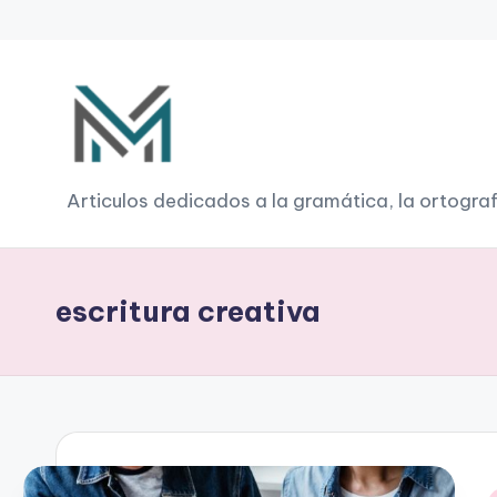
Saltar
al
contenido
G
Articulos dedicados a la gramática, la ortograf
r
a
escritura creativa
m
á
ti
c