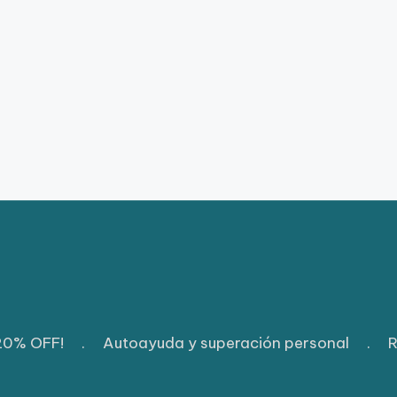
 20% OFF!
.
Autoayuda y superación personal
.
R