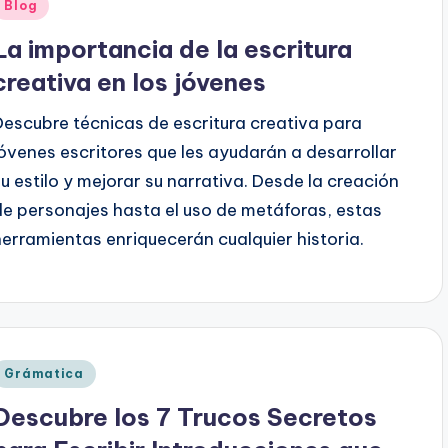
Publicado
Blog
en
La importancia de la escritura
creativa en los jóvenes
Descubre técnicas de escritura creativa para
jóvenes escritores que les ayudarán a desarrollar
su estilo y mejorar su narrativa. Desde la creación
de personajes hasta el uso de metáforas, estas
herramientas enriquecerán cualquier historia.
Publicado
Grámatica
en
Descubre los 7 Trucos Secretos