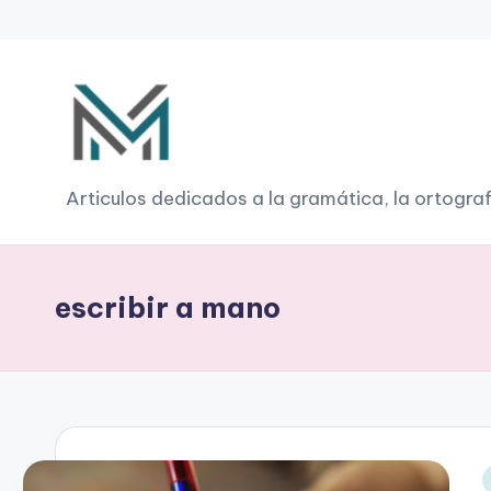
Saltar
al
contenido
G
Articulos dedicados a la gramática, la ortograf
r
a
escribir a mano
m
á
ti
c