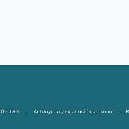
 20% OFF!
.
Autoayuda y superación personal
.
R