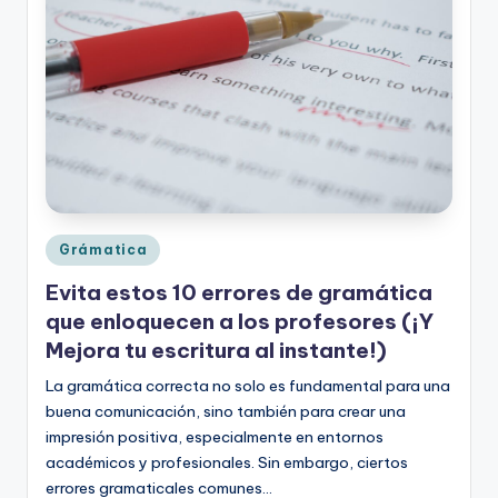
o
rt
o
g
r
a
fí
Publicado
Grámatica
a
en
Evita estos 10 errores de gramática
y
que enloquecen a los profesores (¡Y
e
Mejora tu escritura al instante!)
d
La gramática correcta no solo es fundamental para una
buena comunicación, sino también para crear una
u
impresión positiva, especialmente en entornos
c
académicos y profesionales. Sin embargo, ciertos
errores gramaticales comunes…
a