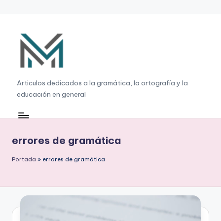
Saltar
al
contenido
G
Articulos dedicados a la gramática, la ortografía y la
educación en general
r
a
m
errores de gramática
á
Portada
»
errores de gramática
ti
c
a
,