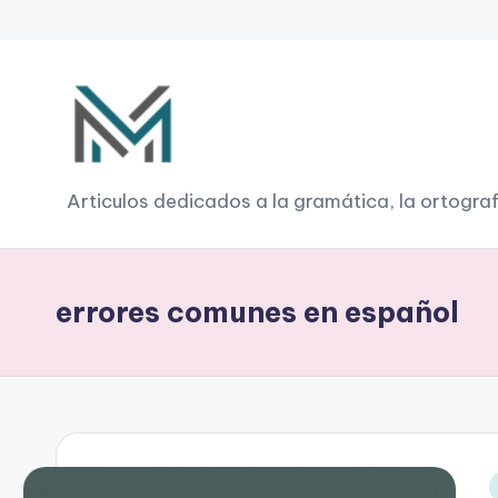
Saltar
al
contenido
G
Articulos dedicados a la gramática, la ortograf
r
a
errores comunes en español
m
á
ti
c