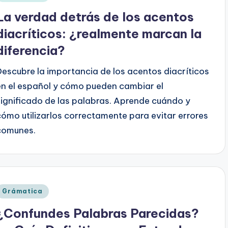
en
La verdad detrás de los acentos
diacríticos: ¿realmente marcan la
diferencia?
Descubre la importancia de los acentos diacríticos
en el español y cómo pueden cambiar el
significado de las palabras. Aprende cuándo y
cómo utilizarlos correctamente para evitar errores
comunes.
Publicado
Grámatica
en
¿Confundes Palabras Parecidas?