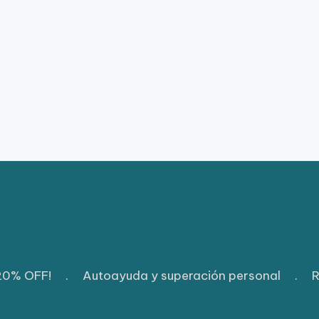
 20% OFF!
.
Autoayuda y superación personal
.
R