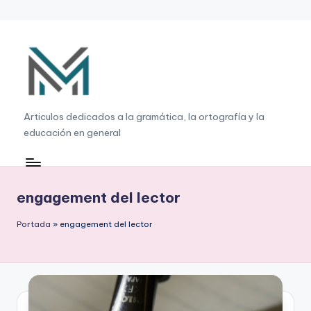
Saltar
al
contenido
G
Articulos dedicados a la gramática, la ortografía y la
educación en general
r
a
m
engagement del lector
á
Portada
»
engagement del lector
ti
c
a
,