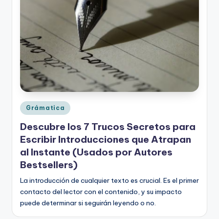
o
rt
o
g
r
a
fí
Publicado
Grámatica
en
a
Descubre los 7 Trucos Secretos para
y
Escribir Introducciones que Atrapan
al Instante (Usados por Autores
e
Bestsellers)
d
La introducción de cualquier texto es crucial. Es el primer
u
contacto del lector con el contenido, y su impacto
c
puede determinar si seguirán leyendo o no.
a