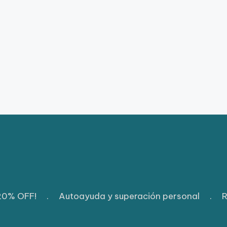
 20% OFF!
.
Autoayuda y superación personal
.
R