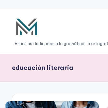
Saltar
al
contenido
G
Articulos dedicados a la gramática, la ortograf
r
a
educación literaria
m
á
ti
c