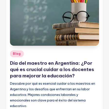
o
rt
o
g
r
a
fí
Publicado
Blog
en
a
Día del maestro en Argentina: ¿Por
y
qué es crucial cuidar a los docentes
para mejorar la educación?
e
Descubre por qué es esencial cuidar a los maestros en
d
Argentina y los desafíos que enfrentan en su labor
u
educativa. Mejores condiciones laborales y
c
emocionales son clave para el éxito del sistema
educativo.
a