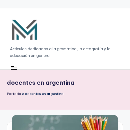
Saltar
al
contenido
G
Articulos dedicados a la gramática, la ortografía y la
educación en general
r
a
m
docentes en argentina
á
Portada
»
docentes en argentina
ti
c
a
,