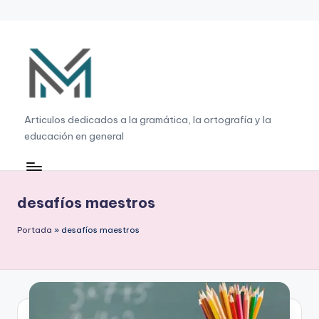
Saltar
al
contenido
G
Articulos dedicados a la gramática, la ortografía y la
educación en general
r
a
m
desafíos maestros
á
Portada
»
desafíos maestros
ti
c
a
,