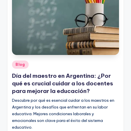
o
rt
o
g
r
a
fí
Publicado
Blog
en
a
Día del maestro en Argentina: ¿Por
y
qué es crucial cuidar a los docentes
para mejorar la educación?
e
Descubre por qué es esencial cuidar a los maestros en
d
Argentina y los desafíos que enfrentan en su labor
u
educativa. Mejores condiciones laborales y
c
emocionales son clave para el éxito del sistema
educativo.
a