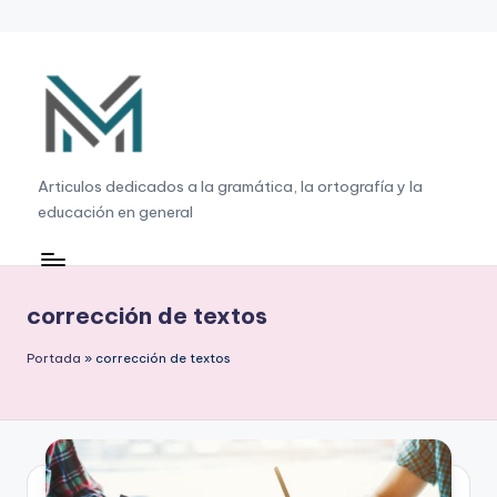
Saltar
al
contenido
G
Articulos dedicados a la gramática, la ortografía y la
educación en general
r
a
m
corrección de textos
á
Portada
»
corrección de textos
ti
c
a
,