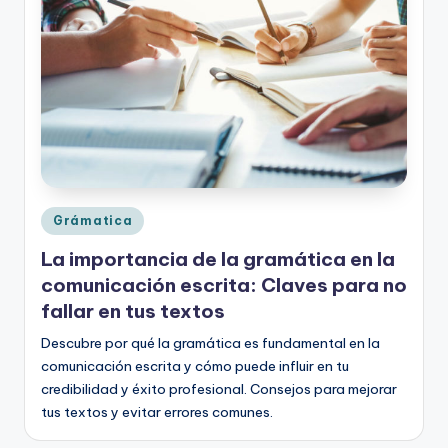
o
rt
o
g
r
a
fí
Publicado
Grámatica
en
a
La importancia de la gramática en la
y
comunicación escrita: Claves para no
fallar en tus textos
e
Descubre por qué la gramática es fundamental en la
d
comunicación escrita y cómo puede influir en tu
u
credibilidad y éxito profesional. Consejos para mejorar
c
tus textos y evitar errores comunes.
a