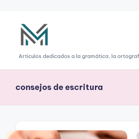
Saltar
al
contenido
G
Articulos dedicados a la gramática, la ortograf
r
a
consejos de escritura
m
á
ti
c