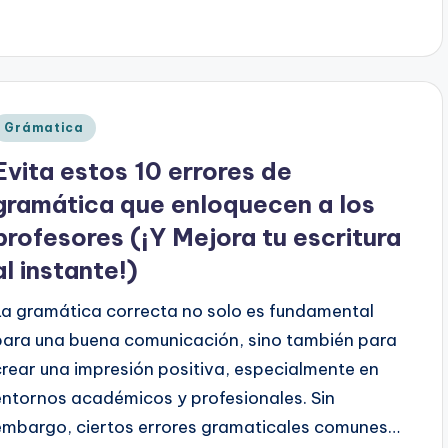
Publicado
Grámatica
en
Evita estos 10 errores de
gramática que enloquecen a los
profesores (¡Y Mejora tu escritura
al instante!)
La gramática correcta no solo es fundamental
para una buena comunicación, sino también para
crear una impresión positiva, especialmente en
entornos académicos y profesionales. Sin
embargo, ciertos errores gramaticales comunes…