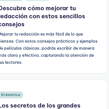
en
Descubre cómo mejorar tu
redacción con estos sencillos
consejos
Mejorar tu redacción es más fácil de lo que
piensas. Con estos consejos prácticos y ejemplos
de películas clásicas, podrás escribir de manera
más clara y efectiva, capturando la atención de
tus lectores.
Publicado
Grámatica
en
Los secretos de los grandes