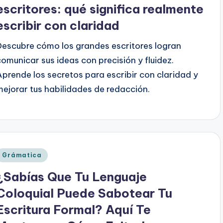
escritores: qué significa realmente
escribir con claridad
Descubre cómo los grandes escritores logran
comunicar sus ideas con precisión y fluidez.
Aprende los secretos para escribir con claridad y
mejorar tus habilidades de redacción.
Publicado
Grámatica
en
¿Sabías Que Tu Lenguaje
Coloquial Puede Sabotear Tu
Escritura Formal? Aquí Te