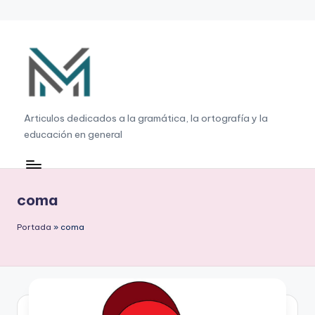
Saltar
al
contenido
G
Articulos dedicados a la gramática, la ortografía y la
educación en general
r
a
m
coma
á
Portada
»
coma
ti
c
a
,