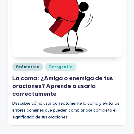
o
rt
o
g
r
a
fí
Publicado
Grámatica
Ortografía
en
a
La coma: ¿Amiga o enemiga de tus
y
oraciones? Aprende a usarla
e
correctamente
d
Descubre cómo usar correctamente la coma y evita los
errores comunes que pueden cambiar por completo el
u
significado de tus oraciones.
c
a