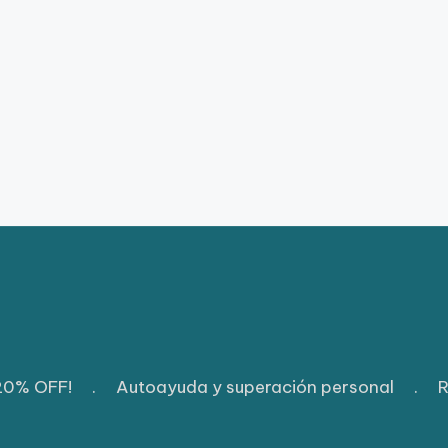
 20% OFF!
.
Autoayuda y superación personal
.
R