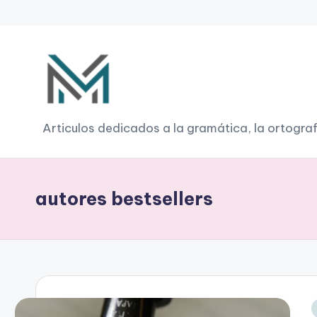
Saltar
al
contenido
G
Articulos dedicados a la gramática, la ortograf
r
a
autores bestsellers
m
á
ti
c