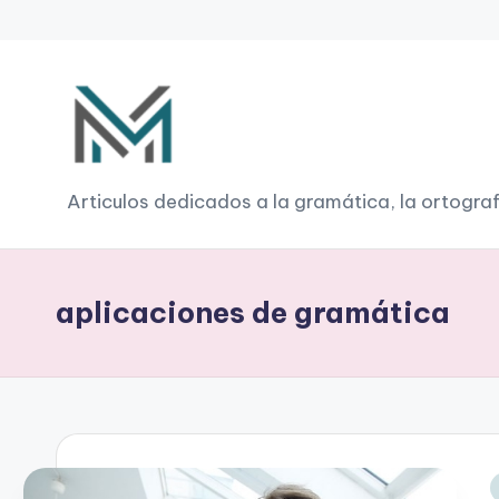
Saltar
al
contenido
G
Articulos dedicados a la gramática, la ortograf
r
a
aplicaciones de gramática
m
á
ti
c