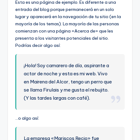
Esta es una página de ejemplo. Es diferente a una
o
entrada del blog porque permanecerá en un solo
rt
lugar y aparecerá en la navegación de tu sitio (en la
mayoría de los temas). La mayoría de las personas
o
comienzan con una página «Acerca de» que les
g
presenta a los visitantes potenciales del sitio.
r
Podrías decir algo así:
a
¡Hola! Soy camarero de día, aspirante a
fí
actor de noche y esta es mi web. Vivo
a
en Mairena del Alcor, tengo un perro que
y
se llama Firulais y me gusta el rebujito.
e
(Y las tardes largas con café).
d
u
…o algo así:
c
a
La empresa «Mariscos Recio» fue