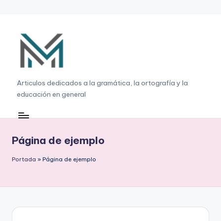
Saltar
al
contenido
G
Articulos dedicados a la gramática, la ortografía y la
educación en general
r
a
m
Página de ejemplo
á
Portada
»
Página de ejemplo
ti
c
a
,