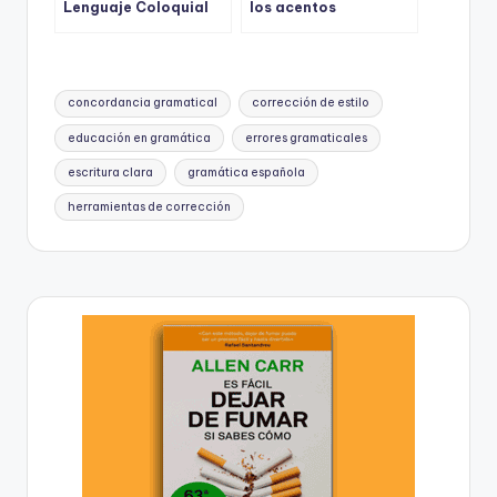
Lenguaje Coloquial
los acentos
Puede Sabotear Tu
diacríticos:
Escritura Formal?
¿realmente marcan la
Aquí Te Mostramos
diferencia?
Cómo Evitarlo
Etiquetas:
concordancia gramatical
corrección de estilo
educación en gramática
errores gramaticales
escritura clara
gramática española
herramientas de corrección