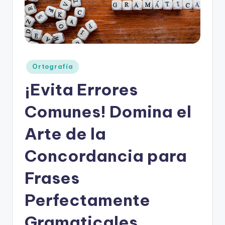
o
rt
o
g
Publicado
Ortografía
r
en
¡Evita Errores
a
fí
Comunes! Domina el
a
Arte de la
y
Concordancia para
e
d
Frases
u
Perfectamente
c
Gramaticales
a