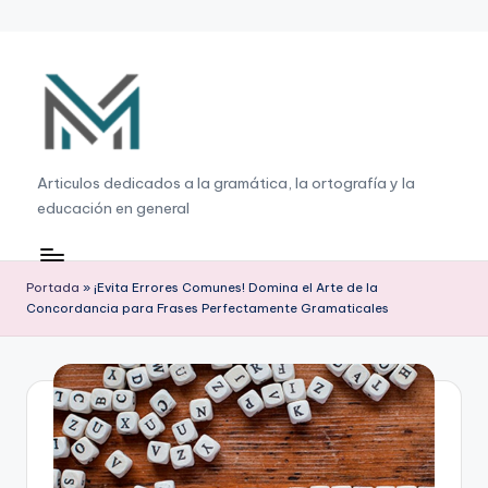
Saltar
al
contenido
G
Articulos dedicados a la gramática, la ortografía y la
educación en general
r
a
m
Portada
»
¡Evita Errores Comunes! Domina el Arte de la
Concordancia para Frases Perfectamente Gramaticales
á
ti
c
a
,