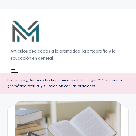
Saltar
al
contenido
G
Articulos dedicados a la gramática, la ortografía y la
educación en general
r
a
m
Portada
»
¿Conoces las herramientas de la lengua? Descubre la
gramática textual y su relación con las oraciones
á
ti
c
a
,