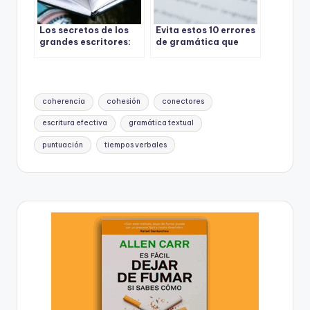
Los secretos de los
Evita estos 10 errores
grandes escritores:
de gramática que
qué significa
enloquecen a los
realmente escribir
profesores (¡Y Mejora
con claridad
tu escritura al
instante!)
Etiquetas:
coherencia
cohesión
conectores
escritura efectiva
gramática textual
puntuación
tiempos verbales