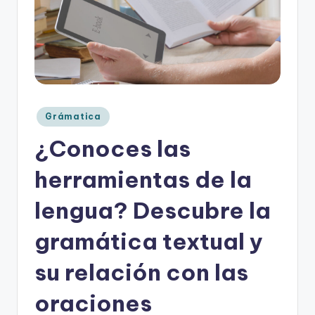
o
rt
o
g
r
Publicado
Grámatica
a
en
¿Conoces las
fí
herramientas de la
a
y
lengua? Descubre la
e
gramática textual y
d
su relación con las
u
c
oraciones
a